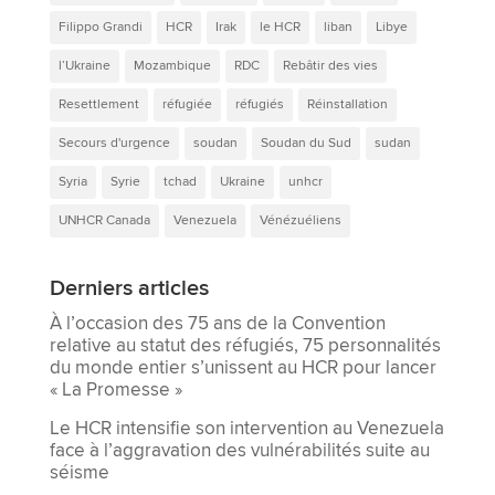
Filippo Grandi
HCR
Irak
le HCR
liban
Libye
l’Ukraine
Mozambique
RDC
Rebâtir des vies
Resettlement
réfugiée
réfugiés
Réinstallation
Secours d'urgence
soudan
Soudan du Sud
sudan
Syria
Syrie
tchad
Ukraine
unhcr
UNHCR Canada
Venezuela
Vénézuéliens
Derniers articles
À l’occasion des 75 ans de la Convention
relative au statut des réfugiés, 75 personnalités
du monde entier s’unissent au HCR pour lancer
« La Promesse »
Le HCR intensifie son intervention au Venezuela
face à l’aggravation des vulnérabilités suite au
séisme