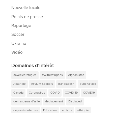
Nouvelle locale
Points de presse
Reportage
Soccer
Ukraine
Vidéo
Domaines d’intérêt
#aveclesréfugiés
#WithRefugees
Afghanistan
Apatridie
Asylum Seekers
Bangladesh
burkina faso
Canada
Coronavirus
COVID
COVID-19
COVID19
demandeurs d'asile
deplacement
Displaced
déplacés internes
Education
enfants
ethiopie