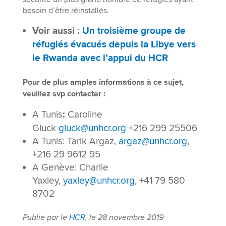
besoin d’être réinstallés.
Voir aussi :
Un troisième groupe de
réfugiés évacués depuis la Libye vers
le Rwanda avec l’appui du HCR
Pour de plus amples informations à ce sujet,
veuillez svp contacter :
A Tunis
:
Caroline
Gluck
gluck@unhcr.org
+216 299 25506
A Tunis: Tarik Argaz,
argaz@unhcr.org
,
+216 29 9612 95
A Genève: Charlie
Yaxley,
yaxley@unhcr.org
, +41 79 580
8702
Publie par le
HCR
, le 28 novembre 2019