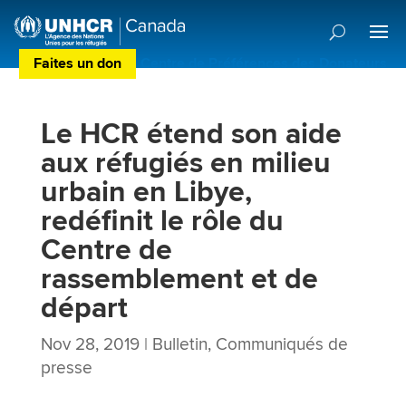
Faites un don
Centre de Préférences des Donateurs
Le HCR étend son aide
aux réfugiés en milieu
urbain en Libye,
redéfinit le rôle du
Centre de
rassemblement et de
départ
Nov 28, 2019
|
Bulletin
,
Communiqués de
presse