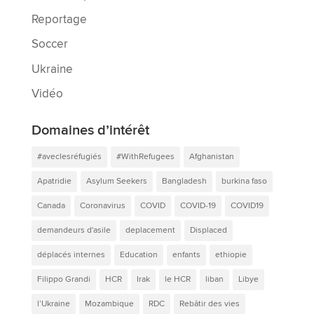
Reportage
Soccer
Ukraine
Vidéo
Domaines d’intérêt
#aveclesréfugiés
#WithRefugees
Afghanistan
Apatridie
Asylum Seekers
Bangladesh
burkina faso
Canada
Coronavirus
COVID
COVID-19
COVID19
demandeurs d'asile
deplacement
Displaced
déplacés internes
Education
enfants
ethiopie
Filippo Grandi
HCR
Irak
le HCR
liban
Libye
l’Ukraine
Mozambique
RDC
Rebâtir des vies