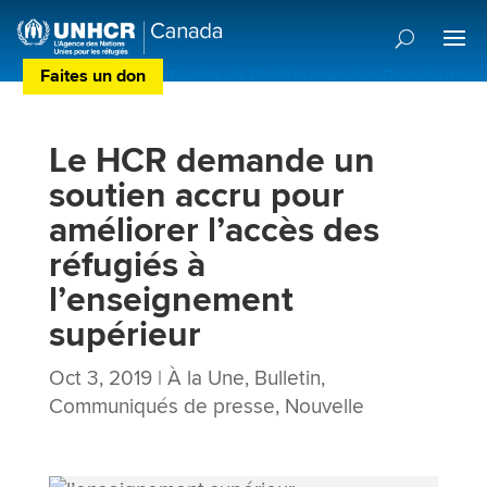
Faites un don
Centre de Préférences des Donateurs
Le HCR demande un
soutien accru pour
améliorer l’accès des
réfugiés à
l’enseignement
supérieur
Oct 3, 2019
|
À la Une
,
Bulletin
,
Communiqués de presse
,
Nouvelle