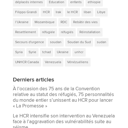
déplacés internes
Education
enfants
ethiopie
Filippo Grandi
HCR
Irak
le HCR
liban
Libye
l’Ukraine
Mozambique
RDC
Rebâtir des vies
Resettlement
réfugiée
réfugiés
Réinstallation
Secours d'urgence
soudan
Soudan du Sud
sudan
Syria
Syrie
tchad
Ukraine
unhcr
UNHCR Canada
Venezuela
Vénézuéliens
Derniers articles
À l’occasion des 75 ans de la Convention
relative au statut des réfugiés, 75 personnalités
du monde entier s’unissent au HCR pour lancer
« La Promesse »
Le HCR intensifie son intervention au Venezuela
face à l’aggravation des vulnérabilités suite au
séisme