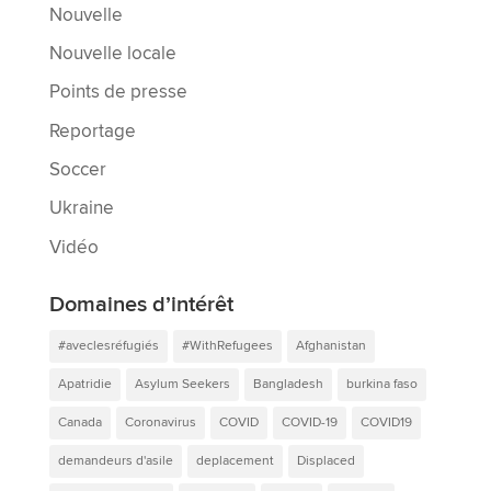
Nouvelle
Nouvelle locale
Points de presse
Reportage
Soccer
Ukraine
Vidéo
Domaines d’intérêt
#aveclesréfugiés
#WithRefugees
Afghanistan
Apatridie
Asylum Seekers
Bangladesh
burkina faso
Canada
Coronavirus
COVID
COVID-19
COVID19
demandeurs d'asile
deplacement
Displaced