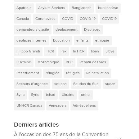
Apatridie
Asylum Seekers
Bangladesh
burkina faso
Canada
Coronavirus
COVID
COVID-19
COVID19
demandeurs d'asile
deplacement
Displaced
déplacés internes
Education
enfants
ethiopie
Filippo Grandi
HCR
Irak
le HCR
liban
Libye
l’Ukraine
Mozambique
RDC
Rebâtir des vies
Resettlement
réfugiée
réfugiés
Réinstallation
Secours d'urgence
soudan
Soudan du Sud
sudan
Syria
Syrie
tchad
Ukraine
unhcr
UNHCR Canada
Venezuela
Vénézuéliens
Derniers articles
À l’occasion des 75 ans de la Convention