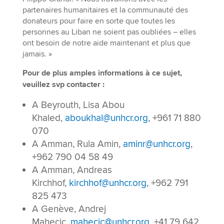
partenaires humanitaires et la communauté des
donateurs pour faire en sorte que toutes les
personnes au Liban ne soient pas oubliées – elles
ont besoin de notre aide maintenant et plus que
jamais. »
Pour de plus amples informations à ce sujet,
veuillez svp contacter :
A Beyrouth, Lisa Abou
Khaled,
aboukhal@unhcr.org
, +961 71 880
070
A Amman, Rula Amin,
aminr@unhcr.org
,
+962 790 04 58 49
A Amman, Andreas
Kirchhof,
kirchhof@unhcr.org
, +962 791
825 473
A Genève, Andrej
Mahecic,
mahecic@unhcr.org
, +41 79 642