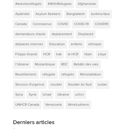
#aveclesréfugiés
#WithRefugees
Afghanistan
Apatridie
Asylum Seekers
Bangladesh
burkina faso
Canada
Coronavirus
COVID
COVID-19
COVID19
demandeurs d'asile
deplacement
Displaced
déplacés internes
Education
enfants
ethiopie
Filippo Grandi
HCR
Irak
le HCR
liban
Libye
l’Ukraine
Mozambique
RDC
Rebâtir des vies
Resettlement
réfugiée
réfugiés
Réinstallation
Secours d'urgence
soudan
Soudan du Sud
sudan
Syria
Syrie
tchad
Ukraine
unhcr
UNHCR Canada
Venezuela
Vénézuéliens
Derniers articles