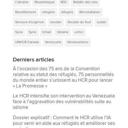
l’Ukraine
Mozambique
RDC
Rebâtir des vies
Resettlement
réfugiée
réfugiés
Réinstallation
Secours d'urgence
soudan
Soudan du Sud
sudan
Syria
Syrie
tchad
Ukraine
unhcr
UNHCR Canada
Venezuela
Vénézuéliens
Derniers articles
À l’occasion des 75 ans de la Convention
relative au statut des réfugiés, 75 personnalités
du monde entier s’unissent au HCR pour lancer
« La Promesse »
Le HCR intensifie son intervention au Venezuela
face à l’aggravation des vulnérabilités suite au
séisme
Dossier explicatif : Comment le HCR utilise l’IA
pour venir en aide aux réfugiés et améliorer ses