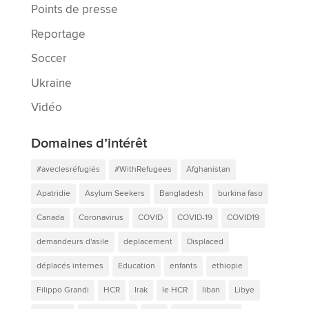
Points de presse
Reportage
Soccer
Ukraine
Vidéo
Domaines d’intérêt
#aveclesréfugiés
#WithRefugees
Afghanistan
Apatridie
Asylum Seekers
Bangladesh
burkina faso
Canada
Coronavirus
COVID
COVID-19
COVID19
demandeurs d'asile
deplacement
Displaced
déplacés internes
Education
enfants
ethiopie
Filippo Grandi
HCR
Irak
le HCR
liban
Libye