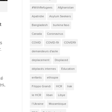
#WithRefugees
Afghanistan
Apatridie
Asylum Seekers
t
Bangladesh
burkina faso
Canada
Coronavirus
ls
COVID
COVID-19
COVID19
.
demandeurs d'asile
deplacement
Displaced
déplacés internes
Education
té
enfants
ethiopie
es,
Filippo Grandi
HCR
Irak
le HCR
liban
Libye
l’Ukraine
Mozambique