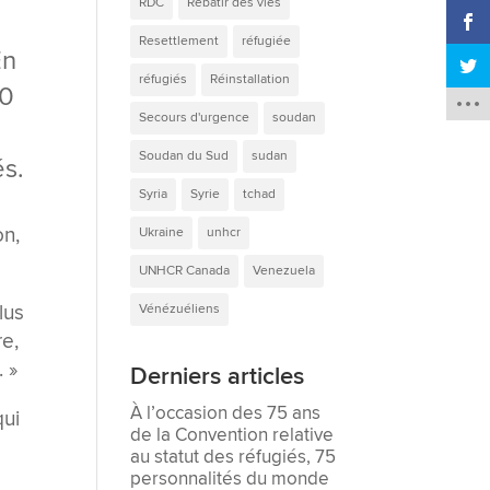
RDC
Rebâtir des vies
Resettlement
réfugiée
En
réfugiés
Réinstallation
00
Secours d'urgence
soudan
Soudan du Sud
sudan
és.
Syria
Syrie
tchad
on,
Ukraine
unhcr
UNHCR Canada
Venezuela
lus
Vénézuéliens
re,
. »
Derniers articles
À l’occasion des 75 ans
qui
de la Convention relative
au statut des réfugiés, 75
personnalités du monde