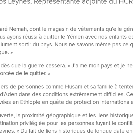
gros Leynes, Représentante adjointe du HC
laré Nemah, dont le magasin de vêtements qu’elle géra
us ayons réussi à quitter le Yémen avec nos enfants e
solument sortir du pays. Nous ne savons même pas ce q
que. »
e dès que la guerre cessera. « J’aime mon pays et je ne
forcée de le quitter. »
liers de personnes comme Husam et sa famille à tenter
e d’Aden dans des conditions extrêmement difficiles. Ce
ées en Ethiopie en quête de protection internationale
verte, la proximité géographique et les liens historiqu
ination privilégiée pour les personnes fuyant le confli
ynes. « Du fait de liens historiques de longue date en