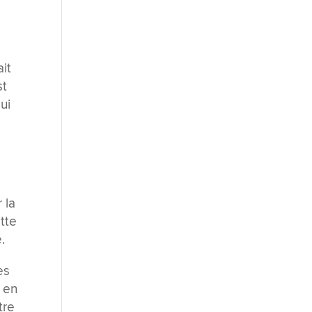
R
it
st
ui
 la
tte
.
es
t en
tre