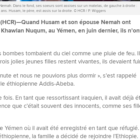
t Nemah. Dans le fond, ses soeurs sont assises sur un matelas, de gauche à droite :
ans. Husam, le père, est assis sur la droite. © HCR / P. Wiggers
e (HCR)—Quand Husam et son épouse Nemah ont
r Khawlan Nuqum, au Yémen, en juin dernier, ils n’on
s bombes tombaient du ciel comme une pluie de feu. I
ois jolies jeunes filles restent vivantes, ils devaient fuir
nute et nous ne pouvions plus dormir », s’est rappelé
tale éthiopienne Addis-Abeba.
fois. En tant que ressortissant iraquien, il avait déjà é
rience que c’était souvent des innocents, comme ses fill
rs le Yémen où il avait été enregistré en tant que réfugié.
hiopienne, la famille a décidé de rejoindre l’Ethiopie.