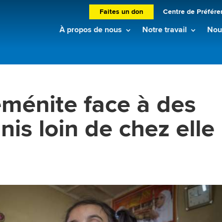
Faites un don
Centre de Préfére
À propos de nous
Notre travail
Nouv
éménite face à des
nis loin de chez elle