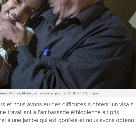
aînée, Asmaa, 14 ans, est assise à gauche. © HCR / P. Wiggers
 et nous avons eu des difficultés à obtenir un visa à
me travaillant à l’ambassade éthiopienne ait pris
 mal à une jambe qui est gonflée et nous avons obtenu