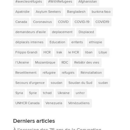
#aveclesréfugiés
#WithRefugees
Afghanistan
Apatridie
Asylum Seekers
Bangladesh
burkina faso
Canada
Coronavirus
COVID
COVID-19
COVID19
demandeurs d'asile
deplacement
Displaced
déplacés internes
Education
enfants
ethiopie
Filippo Grandi
HCR
Irak
le HCR
liban
Libye
l’Ukraine
Mozambique
RDC
Rebâtir des vies
Resettlement
réfugiée
réfugiés
Réinstallation
Secours d'urgence
soudan
Soudan du Sud
sudan
Syria
Syrie
tchad
Ukraine
unhcr
UNHCR Canada
Venezuela
Vénézuéliens
Derniers articles