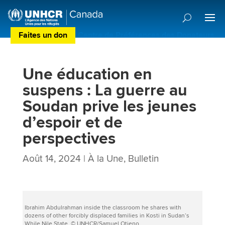
Faites un don
Centre de Préférences des Donateurs
Une éducation en
suspens : La guerre au
Soudan prive les jeunes
d’espoir et de
perspectives
Août 14, 2024
|
À la Une
,
Bulletin
Ibrahim Abdulrahman inside the classroom he shares with
dozens of other forcibly displaced families in Kosti in Sudan’s
While Nile State. © UNHCR/Samuel Otieno