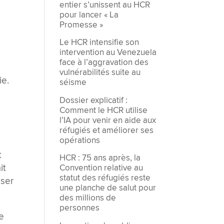
entier s’unissent au HCR
pour lancer « La
Promesse »
Le HCR intensifie son
intervention au Venezuela
face à l’aggravation des
vulnérabilités suite au
ie.
séisme
Dossier explicatif :
Comment le HCR utilise
l’IA pour venir en aide aux
réfugiés et améliorer ses
opérations
t
HCR : 75 ans après, la
it
Convention relative au
statut des réfugiés reste
sser
une planche de salut pour
des millions de
personnes
je