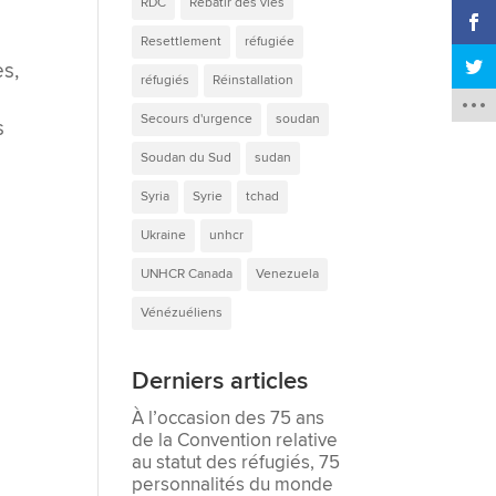
RDC
Rebâtir des vies
Resettlement
réfugiée
es,
réfugiés
Réinstallation
Secours d'urgence
soudan
s
Soudan du Sud
sudan
Syria
Syrie
tchad
Ukraine
unhcr
UNHCR Canada
Venezuela
Vénézuéliens
Derniers articles
À l’occasion des 75 ans
de la Convention relative
au statut des réfugiés, 75
personnalités du monde