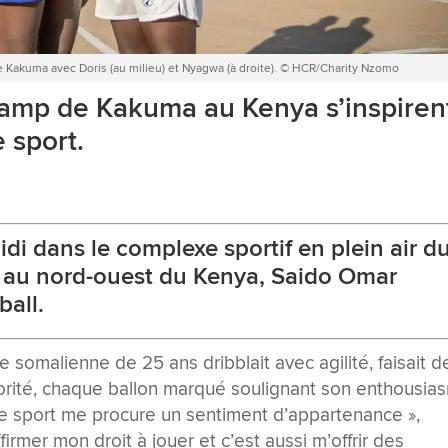
e Kakuma avec Doris (au milieu) et Nyagwa (à droite). © HCR/Charity Nzomo
camp de Kakuma au Kenya s’inspiren
 sport.
a
di dans le complexe sportif en plein air d
 au nord-ouest du Kenya, Saido Omar
ball.
e somalienne de 25 ans dribblait avec agilité, faisait d
orité, chaque ballon marqué soulignant son enthousia
e, le sport me procure un sentiment d’appartenance »,
ffirmer mon droit à jouer et c’est aussi m’offrir des