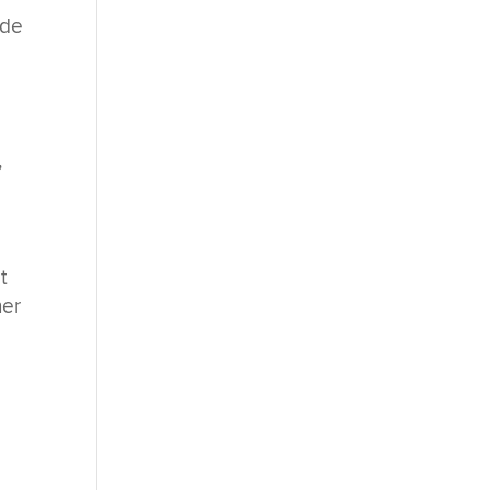
 de
,
t
ner