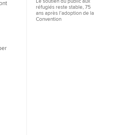
Le soutien du public aux
dont
réfugiés reste stable, 75
ans après l’adoption de la
Convention
e
per