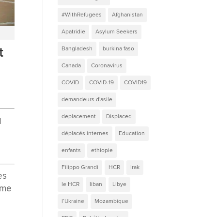
#WithRefugees
Afghanistan
Apatridie
Asylum Seekers
t
Bangladesh
burkina faso
Canada
Coronavirus
COVID
COVID-19
COVID19
demandeurs d'asile
deplacement
Displaced
u
déplacés internes
Education
enfants
ethiopie
Filippo Grandi
HCR
Irak
es
le HCR
liban
Libye
sme
l’Ukraine
Mozambique