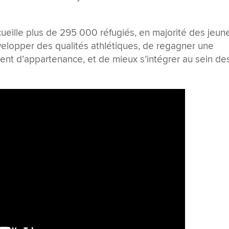
eille plus de 295 000 réfugiés, en majorité des jeun
évelopper des qualités athlétiques, de regagner une
ment d’appartenance, et de mieux s’intégrer au sein de