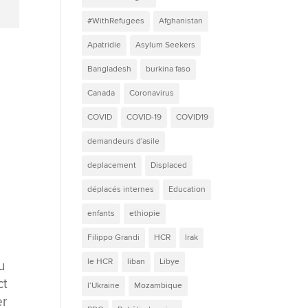
#WithRefugees
Afghanistan
Apatridie
Asylum Seekers
Bangladesh
burkina faso
Canada
Coronavirus
COVID
COVID-19
COVID19
demandeurs d'asile
deplacement
Displaced
déplacés internes
Education
enfants
ethiopie
Filippo Grandi
HCR
Irak
le HCR
liban
Libye
u
ct
l’Ukraine
Mozambique
er