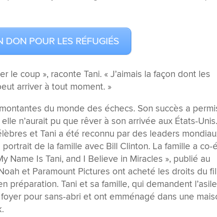
N DON POUR LES RÉFUGIÉS
er le coup », raconte Tani. « J’aimais la façon dont les
eut arriver à tout moment. »
les montantes du monde des échecs. Son succès a permi
elle n’aurait pu que rêver à son arrivée aux États-Unis.
élèbres et Tani a été reconnu par des leaders mondiau
rtrait de la famille avec Bill Clinton. La famille a co-é
 My Name Is Tani, and I Believe in Miracles », publié au
 Noah et Paramount Pictures ont acheté les droits du fi
 préparation. Tani et sa famille, qui demandent l’asil
un foyer pour sans-abri et ont emménagé dans une mai
k.