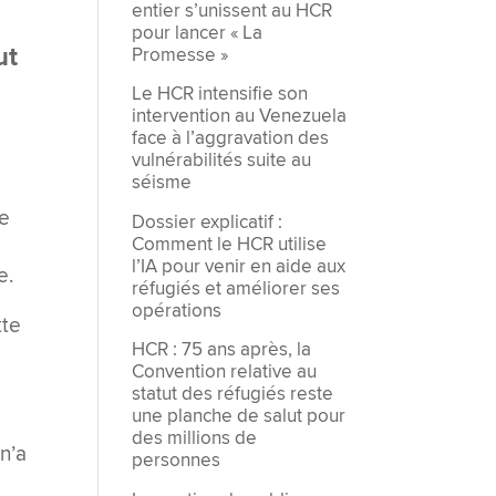
entier s’unissent au HCR
pour lancer « La
ut
Promesse »
Le HCR intensifie son
intervention au Venezuela
face à l’aggravation des
vulnérabilités suite au
séisme
re
Dossier explicatif :
Comment le HCR utilise
l’IA pour venir en aide aux
e.
réfugiés et améliorer ses
opérations
tte
HCR : 75 ans après, la
Convention relative au
statut des réfugiés reste
une planche de salut pour
des millions de
n’a
personnes