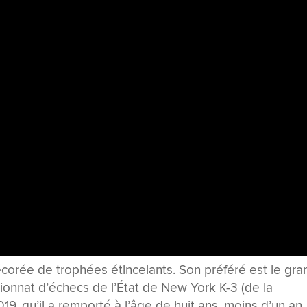
écorée de trophées étincelants. Son préféré est le gra
ionnat d’échecs de l’État de New York K-3 (de la
19, qu’il a remporté à l’âge de huit ans, moins d’un an