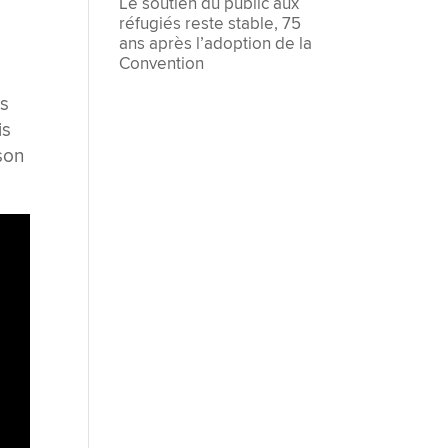
Le soutien du public aux
réfugiés reste stable, 75
ans après l’adoption de la
Convention
ès
is
son