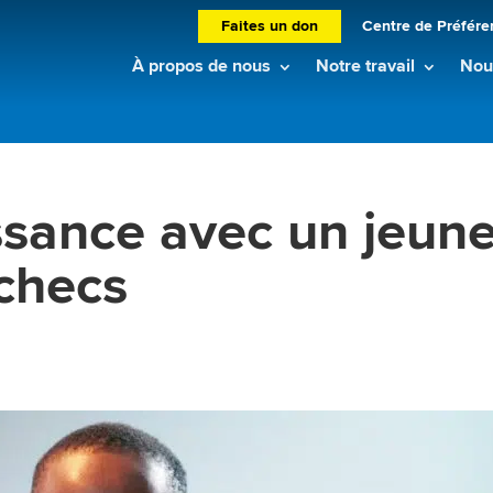
Faites un don
Centre de Préfére
À propos de nous
Notre travail
Nouv
ssance avec un jeun
checs