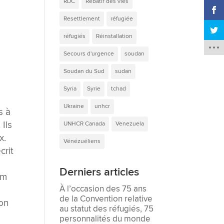
RDC
Rebâtir des vies
Resettlement
réfugiée
réfugiés
Réinstallation
Secours d'urgence
soudan
Soudan du Sud
sudan
Syria
Syrie
tchad
Ukraine
unhcr
s à
 Ils
UNHCR Canada
Venezuela
x.
Vénézuéliens
crit
Derniers articles
lm
À l’occasion des 75 ans
e
de la Convention relative
son
au statut des réfugiés, 75
personnalités du monde