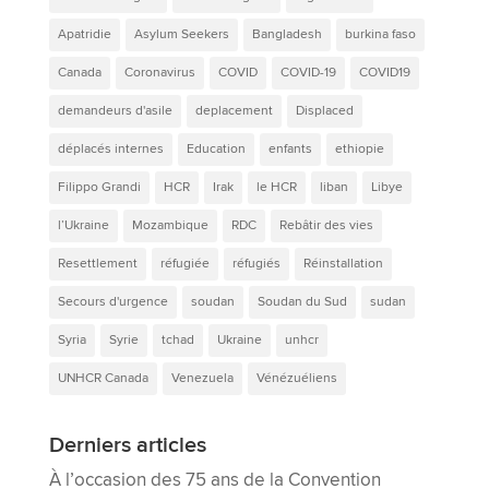
Apatridie
Asylum Seekers
Bangladesh
burkina faso
Canada
Coronavirus
COVID
COVID-19
COVID19
demandeurs d'asile
deplacement
Displaced
déplacés internes
Education
enfants
ethiopie
Filippo Grandi
HCR
Irak
le HCR
liban
Libye
l’Ukraine
Mozambique
RDC
Rebâtir des vies
Resettlement
réfugiée
réfugiés
Réinstallation
Secours d'urgence
soudan
Soudan du Sud
sudan
Syria
Syrie
tchad
Ukraine
unhcr
UNHCR Canada
Venezuela
Vénézuéliens
Derniers articles
À l’occasion des 75 ans de la Convention