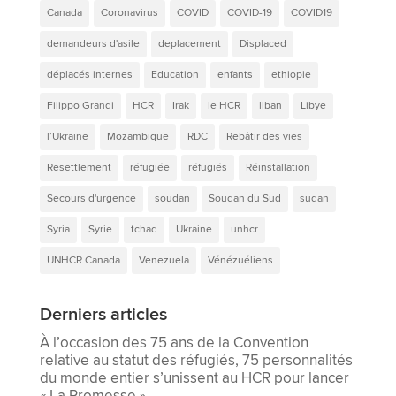
Canada
Coronavirus
COVID
COVID-19
COVID19
demandeurs d'asile
deplacement
Displaced
déplacés internes
Education
enfants
ethiopie
Filippo Grandi
HCR
Irak
le HCR
liban
Libye
l’Ukraine
Mozambique
RDC
Rebâtir des vies
Resettlement
réfugiée
réfugiés
Réinstallation
Secours d'urgence
soudan
Soudan du Sud
sudan
Syria
Syrie
tchad
Ukraine
unhcr
UNHCR Canada
Venezuela
Vénézuéliens
Derniers articles
À l’occasion des 75 ans de la Convention
relative au statut des réfugiés, 75 personnalités
du monde entier s’unissent au HCR pour lancer