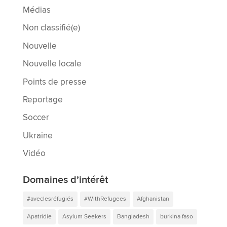
Médias
Non classifié(e)
Nouvelle
Nouvelle locale
Points de presse
Reportage
Soccer
Ukraine
Vidéo
Domaines d’intérêt
#aveclesréfugiés
#WithRefugees
Afghanistan
Apatridie
Asylum Seekers
Bangladesh
burkina faso