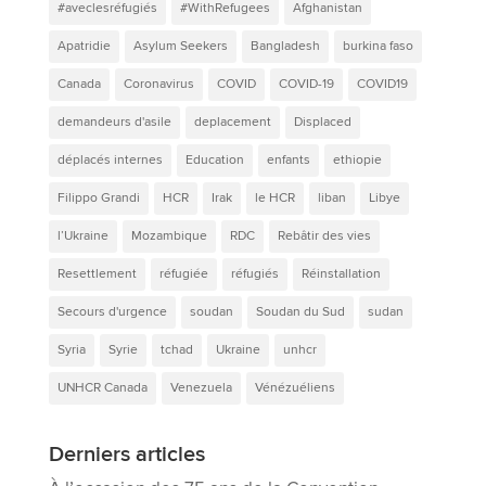
#aveclesréfugiés
#WithRefugees
Afghanistan
Apatridie
Asylum Seekers
Bangladesh
burkina faso
Canada
Coronavirus
COVID
COVID-19
COVID19
demandeurs d'asile
deplacement
Displaced
déplacés internes
Education
enfants
ethiopie
Filippo Grandi
HCR
Irak
le HCR
liban
Libye
l’Ukraine
Mozambique
RDC
Rebâtir des vies
Resettlement
réfugiée
réfugiés
Réinstallation
Secours d'urgence
soudan
Soudan du Sud
sudan
Syria
Syrie
tchad
Ukraine
unhcr
UNHCR Canada
Venezuela
Vénézuéliens
Derniers articles