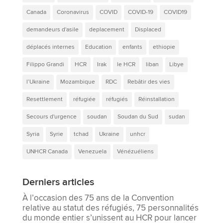
Canada
Coronavirus
COVID
COVID-19
COVID19
demandeurs d'asile
deplacement
Displaced
déplacés internes
Education
enfants
ethiopie
Filippo Grandi
HCR
Irak
le HCR
liban
Libye
l’Ukraine
Mozambique
RDC
Rebâtir des vies
Resettlement
réfugiée
réfugiés
Réinstallation
Secours d'urgence
soudan
Soudan du Sud
sudan
Syria
Syrie
tchad
Ukraine
unhcr
UNHCR Canada
Venezuela
Vénézuéliens
Derniers articles
À l’occasion des 75 ans de la Convention
relative au statut des réfugiés, 75 personnalités
du monde entier s’unissent au HCR pour lancer