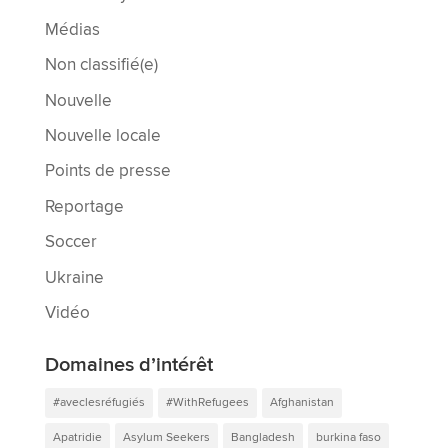
Médias
Non classifié(e)
Nouvelle
Nouvelle locale
Points de presse
Reportage
Soccer
Ukraine
Vidéo
Domaines d’intérêt
#aveclesréfugiés
#WithRefugees
Afghanistan
Apatridie
Asylum Seekers
Bangladesh
burkina faso