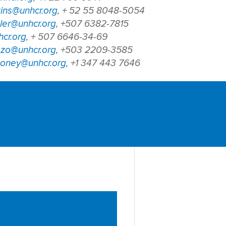
ins@unhcr.org
, + 52 55 8048-5054
ler@unhcr.org
, +507 6382-7815
cr.org
, + 507 6646-34-69
ezo@unhcr.org
, +503 2209-3585
oney@unhcr.org
, +1 347 443 7646