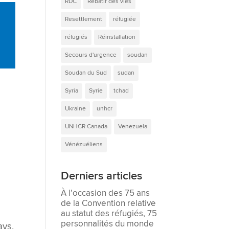
RDC
Rebâtir des vies
Resettlement
réfugiée
réfugiés
Réinstallation
Secours d'urgence
soudan
Soudan du Sud
sudan
Syria
Syrie
tchad
Ukraine
unhcr
UNHCR Canada
Venezuela
Vénézuéliens
Derniers articles
À l’occasion des 75 ans
de la Convention relative
au statut des réfugiés, 75
personnalités du monde
ays,