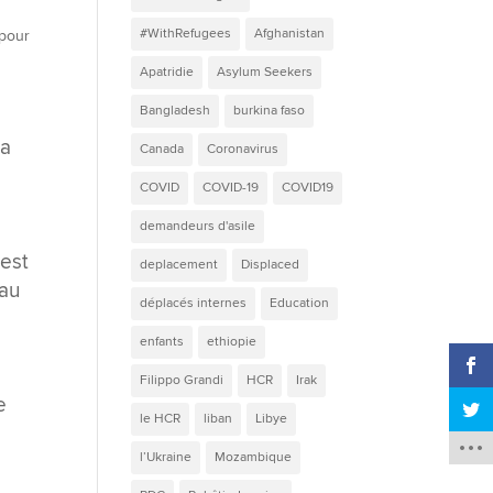
#WithRefugees
Afghanistan
 pour
Apatridie
Asylum Seekers
Bangladesh
burkina faso
la
Canada
Coronavirus
COVID
COVID-19
COVID19
demandeurs d'asile
 est
deplacement
Displaced
 au
déplacés internes
Education
enfants
ethiopie
Filippo Grandi
HCR
Irak
e
le HCR
liban
Libye
l’Ukraine
Mozambique