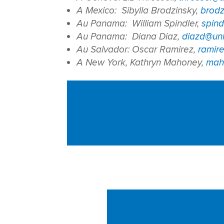
A Mexico: Sibylla Brodzinsky,
brodz
Au Panama: William Spindler,
spind
Au Panama: Diana Diaz,
diazd@unh
Au Salvador: Oscar Ramirez,
ramir
A New York, Kathryn Mahoney,
mah