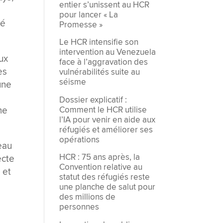
entier s’unissent au HCR
pour lancer « La
mé
Promesse »
Le HCR intensifie son
intervention au Venezuela
ux
face à l’aggravation des
es
vulnérabilités suite au
séisme
une
Dossier explicatif :
Comment le HCR utilise
me
l’IA pour venir en aide aux
réfugiés et améliorer ses
opérations
eau
HCR : 75 ans après, la
ecte
Convention relative au
 et
statut des réfugiés reste
une planche de salut pour
des millions de
personnes