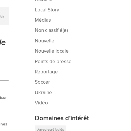
Local Story
uir
Médias
Non classifié(e)
de
Nouvelle
Nouvelle locale
Points de presse
Reportage
Soccer
Ukraine
aison
Vidéo
Domaines d’intérêt
aines
#aveclesréfugiés