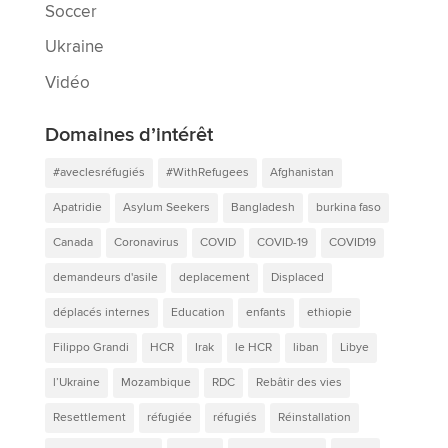
Soccer
Ukraine
Vidéo
Domaines d’intérêt
#aveclesréfugiés
#WithRefugees
Afghanistan
Apatridie
Asylum Seekers
Bangladesh
burkina faso
Canada
Coronavirus
COVID
COVID-19
COVID19
demandeurs d'asile
deplacement
Displaced
déplacés internes
Education
enfants
ethiopie
Filippo Grandi
HCR
Irak
le HCR
liban
Libye
l’Ukraine
Mozambique
RDC
Rebâtir des vies
Resettlement
réfugiée
réfugiés
Réinstallation