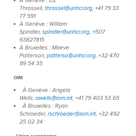
À Genève : Liz
Throssell,
throssel@unhcr.org
, +41 79 33
77 591
À Genève : William
Spindler,
spindler@unhcr.org
, +507
63827815
À Bruxelles : Maeve
Patterson,
patterso@unhcr.org
, +32 470
99 54 35
OIM
À Genève : Angela
Wells,
awells@iom.int
, +41 79 403 53 65
À Bruxelles : Ryan
Schroeder,
rschroeder@iom.int
, +32 492
25 02 34