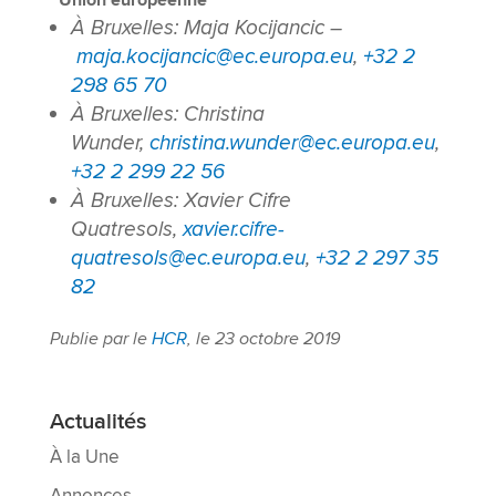
Union européenne
À Bruxelles: Maja Kocijancic –
maja.kocijancic@ec.europa.eu
,
+32 2
298 65 70
À Bruxelles: Christina
Wunder,
christina.wunder@ec.europa.eu
,
+32 2 299 22 56
À Bruxelles: Xavier Cifre
Quatresols,
xavier.cifre-
quatresols@ec.europa.eu
,
+32 2 297 35
82
Publie par le
HCR
, le 23 octobre 2019
Actualités
À la Une