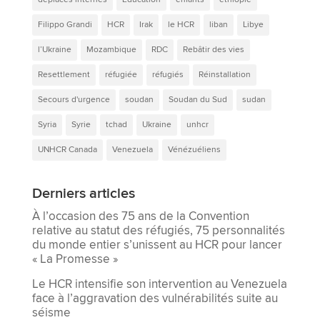
Filippo Grandi
HCR
Irak
le HCR
liban
Libye
l’Ukraine
Mozambique
RDC
Rebâtir des vies
Resettlement
réfugiée
réfugiés
Réinstallation
Secours d'urgence
soudan
Soudan du Sud
sudan
Syria
Syrie
tchad
Ukraine
unhcr
UNHCR Canada
Venezuela
Vénézuéliens
Derniers articles
À l’occasion des 75 ans de la Convention
relative au statut des réfugiés, 75 personnalités
du monde entier s’unissent au HCR pour lancer
« La Promesse »
Le HCR intensifie son intervention au Venezuela
face à l’aggravation des vulnérabilités suite au
séisme