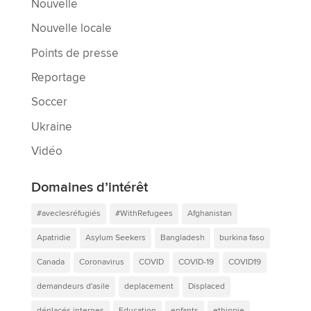
Nouvelle
Nouvelle locale
Points de presse
Reportage
Soccer
Ukraine
Vidéo
Domaines d’intérêt
#aveclesréfugiés
#WithRefugees
Afghanistan
Apatridie
Asylum Seekers
Bangladesh
burkina faso
Canada
Coronavirus
COVID
COVID-19
COVID19
demandeurs d'asile
deplacement
Displaced
déplacés internes
Education
enfants
ethiopie