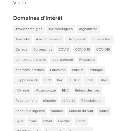
Vidéo
Domaines d’intérêt
#aveclesréfugiés
#WithRefugees
Afghanistan
Apatridie
Asylum Seekers
Bangladesh
burkina faso
Canada
Coronavirus
COVID
COVID-19
COVID19
demandeurs d'asile
deplacement
Displaced
déplacés internes
Education
enfants
ethiopie
Filippo Grandi
HCR
Irak
le HCR
liban
Libye
l’Ukraine
Mozambique
RDC
Rebâtir des vies
Resettlement
réfugiée
réfugiés
Réinstallation
Secours d'urgence
soudan
Soudan du Sud
sudan
Syria
Syrie
tchad
Ukraine
unhcr