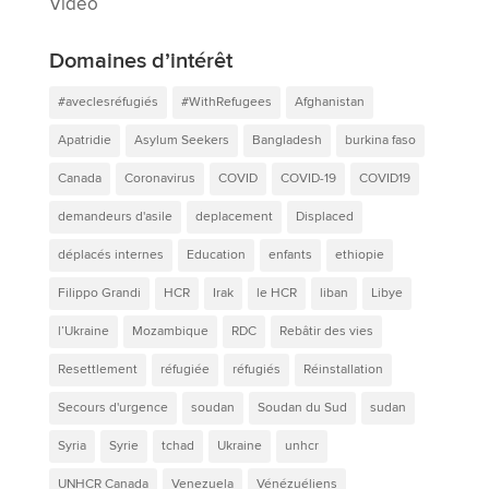
Vidéo
Domaines d’intérêt
#aveclesréfugiés
#WithRefugees
Afghanistan
Apatridie
Asylum Seekers
Bangladesh
burkina faso
Canada
Coronavirus
COVID
COVID-19
COVID19
demandeurs d'asile
deplacement
Displaced
déplacés internes
Education
enfants
ethiopie
Filippo Grandi
HCR
Irak
le HCR
liban
Libye
l’Ukraine
Mozambique
RDC
Rebâtir des vies
Resettlement
réfugiée
réfugiés
Réinstallation
Secours d'urgence
soudan
Soudan du Sud
sudan
Syria
Syrie
tchad
Ukraine
unhcr
UNHCR Canada
Venezuela
Vénézuéliens