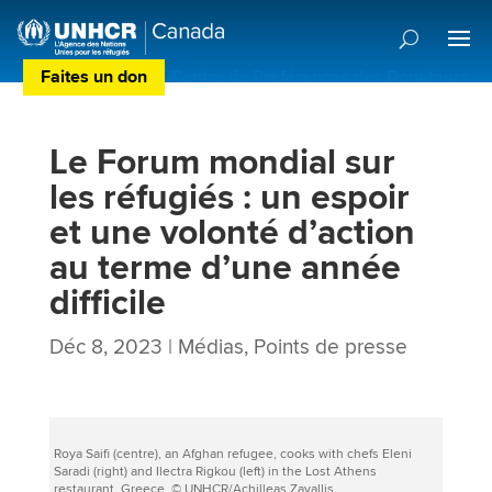
Faites un don
Centre de Préférences des Donateurs
Le Forum mondial sur
les réfugiés : un espoir
et une volonté d’action
au terme d’une année
difficile
Déc 8, 2023
|
Médias
,
Points de presse
Roya Saifi (centre), an Afghan refugee, cooks with chefs Eleni
Saradi (right) and Ilectra Rigkou (left) in the Lost Athens
restaurant, Greece. © UNHCR/Achilleas Zavallis