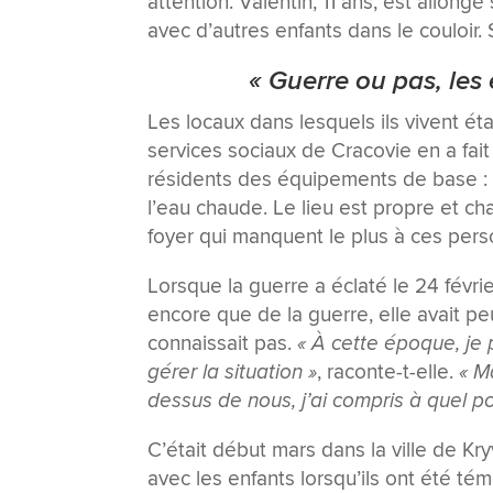
attention. Valentin, 11 ans, est allongé 
avec d’autres enfants dans le couloir. 
« Guerre ou pas, les 
Les locaux dans lesquels ils vivent ét
services sociaux de Cracovie en a fait
résidents des équipements de base : 41
l’eau chaude. Le lieu est propre et chau
foyer qui manquent le plus à ces perso
Lorsque la guerre a éclaté le 24 févri
encore que de la guerre, elle avait p
connaissait pas.
« À cette époque, je 
gérer la situation »
, raconte-t-elle.
« M
dessus de nous, j’ai compris à quel poi
C’était début mars dans la ville de Kr
avec les enfants lorsqu’ils ont été té