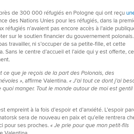
es près de 300 000 réfugiés en Pologne qui ont reçu
un
ence des Nations Unies pour les réfugiés, dans la prem
x réfugiés n’avaient pas encore accès à l’aide publiqu
pter sur le soutien financier du gouvernement polonais
 travailler, ni s’occuper de sa petite-fille, et cette
Sans le centre d’accueil et l’aide qui y est offerte, ce
ment.
t ce que je reçois de la part des Polonais, des
névoles »
, affirme Valentina.
« J’ai tout ce dont j’ai bes
 de quoi manger. Tout le monde autour de moi est gentil
t empreint à la fois d’espoir et d’anxiété. L’espoir pa
amatorsk sera de nouveau en paix et qu’elle rentrera ch
ouci pour ses proches.
« Je prie pour que mon petit-fils
ie Valentina.