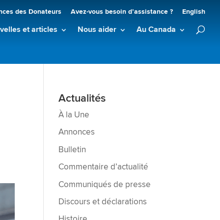
nces des Donateurs
Avez-vous besoin d’assistance ?
English
elles et articles
Nous aider
Au Canada
Actualités
À la Une
Annonces
Bulletin
Commentaire d’actualité
Communiqués de presse
Discours et déclarations
Histoire