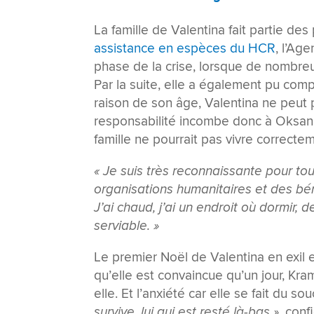
La famille de Valentina fait partie d
assistance en espèces du HCR
, l’Ag
phase de la crise, lorsque de nombreu
Par la suite, elle a également pu com
raison de son âge, Valentina ne peut pas
responsabilité incombe donc à Oksana. 
famille ne pourrait pas vivre correcte
« Je suis très reconnaissante pour tou
organisations humanitaires et des bé
J’ai chaud, j’ai un endroit où dormir,
serviable. »
Le premier Noël de Valentina en exil es
qu’elle est convaincue qu’un jour, Kr
elle. Et l’anxiété car elle se fait du s
survive, lui qui est resté là-bas »
, conf