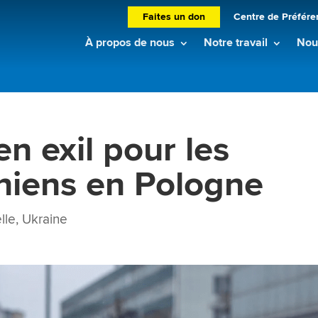
Faites un don
Centre de Préfére
À propos de nous
Notre travail
Nouv
n exil pour les
iniens en Pologne
lle
,
Ukraine