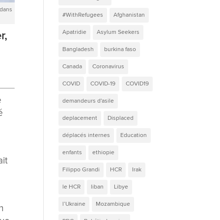
 dans
#WithRefugees
Afghanistan
r,
Apatridie
Asylum Seekers
Bangladesh
burkina faso
Canada
Coronavirus
COVID
COVID-19
COVID19
e
demandeurs d'asile
é
deplacement
Displaced
déplacés internes
Education
t
enfants
ethiopie
ait
Filippo Grandi
HCR
Irak
le HCR
liban
Libye
l’Ukraine
Mozambique
n