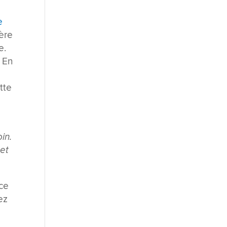
e
ière
e.
. En
tte
oin.
 et
rce
ez