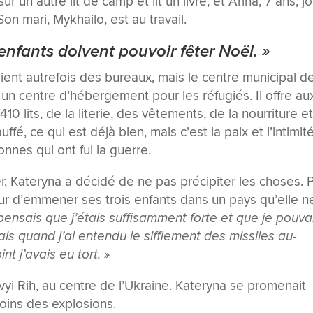
sur un autre lit de camp et lit un livre, et Arina, 7 ans, j
Son mari, Mykhailo, est au travail.
enfants doivent pouvoir fêter Noël. »
aient autrefois des bureaux, mais le centre municipal d
 un centre d’hébergement pour les réfugiés. Il offre au
0 lits, de la literie, des vêtements, de la nourriture e
ffé, ce qui est déjà bien, mais c’est la paix et l’intimit
nnes qui ont fui la guerre.
er, Kateryna a décidé de ne pas précipiter les choses. 
eur d’emmener ses trois enfants dans un pays qu’elle n
pensais que j’étais suffisamment forte et que je pouva
ais quand j’ai entendu le sifflement des missiles au-
nt j’avais eu tort. »
yvyi Rih, au centre de l’Ukraine. Kateryna se promenait
moins des explosions.