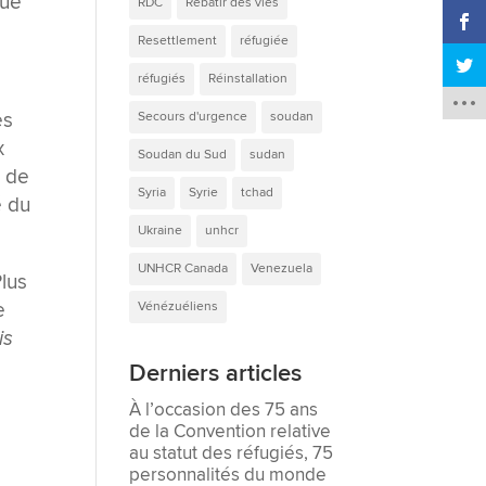
oue
RDC
Rebâtir des vies
Resettlement
réfugiée
réfugiés
Réinstallation
es
Secours d'urgence
soudan
x
Soudan du Sud
sudan
t de
Syria
Syrie
tchad
é du
Ukraine
unhcr
UNHCR Canada
Venezuela
Plus
e
Vénézuéliens
is
Derniers articles
À l’occasion des 75 ans
de la Convention relative
au statut des réfugiés, 75
personnalités du monde