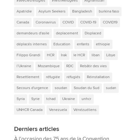
#aveclesréfugiés
#WithRefugees
Afghanistan
Apatridie
Asylum Seekers
Bangladesh
burkina faso
Canada
Coronavirus
COVID
COVID-19
COVID19
demandeurs d'asile
deplacement
Displaced
déplacés internes
Education
enfants
ethiopie
Filippo Grandi
HCR
Irak
le HCR
liban
Libye
l’Ukraine
Mozambique
RDC
Rebâtir des vies
Resettlement
réfugiée
réfugiés
Réinstallation
Secours d'urgence
soudan
Soudan du Sud
sudan
Syria
Syrie
tchad
Ukraine
unhcr
UNHCR Canada
Venezuela
Vénézuéliens
Derniers articles
À l’occasion des 75 ans de la Convention