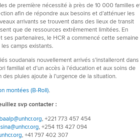
cles de première nécessité à près de 10 000 familles e
ection afin de répondre aux besoins et d’atténuer les
veaux arrivants se trouvent dans des lieux de transit
sposent que de ressources extrêmement limitées. En
et ses partenaires, le HCR a commencé cette semaine
 les camps existants.
és soudanais nouvellement arrivés s’installeront dans
ri familial et d’un accès à l’éducation et aux soins de
 des pluies ajoute à l’urgence de la situation.
n montées (B-Roll)
.
uillez svp contacter :
baalp@unhcr.org
, +221 773 457 454
sina@unhcr.org
, +254 113 427 094
nhcr.org
, +41 797 402 307