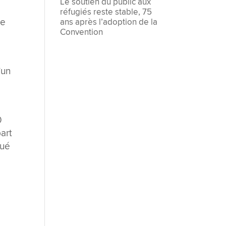
Le soutien du public aux
réfugiés reste stable, 75
le
ans après l’adoption de la
Convention
’un
0
art
tué