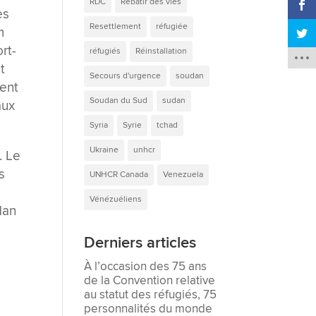
RDC
Rebâtir des vies
es
Resettlement
réfugiée
m
rt-
réfugiés
Réinstallation
t
Secours d'urgence
soudan
ment
Soudan du Sud
sudan
aux
Syria
Syrie
tchad
Ukraine
unhcr
. Le
s
UNHCR Canada
Venezuela
Vénézuéliens
dan
Derniers articles
À l’occasion des 75 ans
de la Convention relative
au statut des réfugiés, 75
personnalités du monde