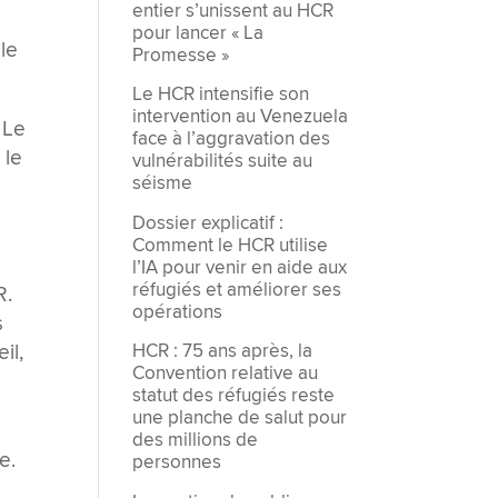
entier s’unissent au HCR
pour lancer « La
le
Promesse »
Le HCR intensifie son
intervention au Venezuela
 Le
face à l’aggravation des
 le
vulnérabilités suite au
séisme
n
Dossier explicatif :
Comment le HCR utilise
t
l’IA pour venir en aide aux
réfugiés et améliorer ses
R.
opérations
s
HCR : 75 ans après, la
il,
Convention relative au
statut des réfugiés reste
une planche de salut pour
des millions de
e.
personnes