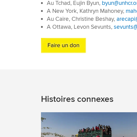
Au Tchad, Eujin Byun,
byun@unhcr.o
A New York, Kathryn Mahoney,
mah
Au Caire, Christine Beshay,
arecapi
A Ottawa, Levon Sevunts,
sevunts@
Histoires connexes