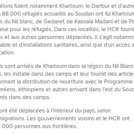
tions fuient notamment Khartoum, le Darfour et d’autr
88 000 réfugiés accueillis au Soudan ont fui Khartou
ns du Nil blanc, de Gedaref, de Kassala Madani et de Po
e pour les réfugiés. Dans ces localités, le HCR fourni
és et aux autres personnes déplacées. Il s’agit notam
able et d’installations sanitaires, ainsi que d’un accès 
cation.
 sont arrivés de Khartoum dans la région du Nil Blanc
 les installe dans des camps et leur fournit des article
nnant la distribution de nourriture avec le Programme
hréens, éthiopiens et autres arrivant dans l’est du Sou
érés dans des camps.
nt été déplacées à l’intérieur du pays, selon
s migrations. Les gouvernements voisins et le HCR ont
 000 personnes aux frontières.