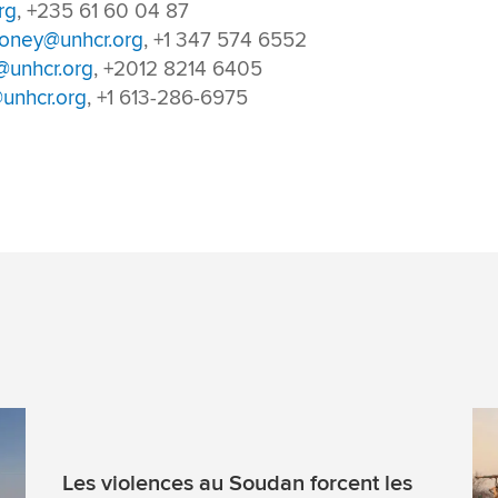
rg
, +235 61 60 04 87
oney@unhcr.org
, +1 347 574 6552
@unhcr.org
, +2012 8214 6405
unhcr.org
, +1 613-286-6975
Les violences au Soudan forcent les