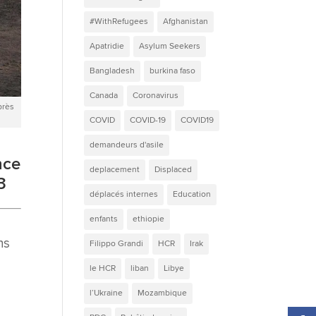
#WithRefugees
Afghanistan
Apatridie
Asylum Seekers
Bangladesh
burkina faso
Canada
Coronavirus
près
COVID
COVID-19
COVID19
demandeurs d'asile
nce
deplacement
Displaced
3
déplacés internes
Education
enfants
ethiopie
ns
Filippo Grandi
HCR
Irak
le HCR
liban
Libye
l’Ukraine
Mozambique