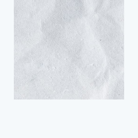
Aller à
Vocabulaire
Acronymes importants
Vocabulaire