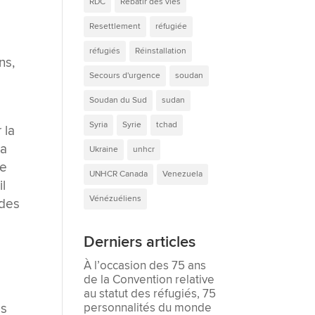
RDC
Rebâtir des vies
Resettlement
réfugiée
réfugiés
Réinstallation
ns,
Secours d'urgence
soudan
Soudan du Sud
sudan
Syria
Syrie
tchad
 la
la
Ukraine
unhcr
ce
UNHCR Canada
Venezuela
il
Vénézuéliens
 des
Derniers articles
À l’occasion des 75 ans
de la Convention relative
au statut des réfugiés, 75
personnalités du monde
ls