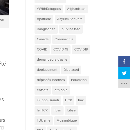
#WithRefugees
Afghanistan
Apatridie
Asylum Seekers
our
Bangladesh
burkina faso
Canada
Coronavirus
COVID
COVID-19
COVID19
demandeurs d'asile
été
deplacement
Displaced
déplacés internes
Education
enfants
ethiopie
ès
Filippo Grandi
HCR
Irak
le HCR
liban
Libye
urs
l’Ukraine
Mozambique
rd