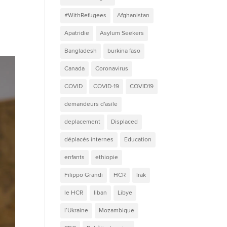
#WithRefugees
Afghanistan
Apatridie
Asylum Seekers
Bangladesh
burkina faso
Canada
Coronavirus
COVID
COVID-19
COVID19
demandeurs d'asile
deplacement
Displaced
déplacés internes
Education
enfants
ethiopie
Filippo Grandi
HCR
Irak
le HCR
liban
Libye
l’Ukraine
Mozambique