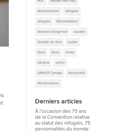
RDC
Rebâtir des vies
Resettlement
réfugiée
réfugiés
Réinstallation
Secours d'urgence
soudan
Soudan du Sud
sudan
Syria
Syrie
tchad
Ukraine
unhcr
UNHCR Canada
Venezuela
Vénézuéliens
és
Derniers articles
et
À l’occasion des 75 ans
de la Convention relative
au statut des réfugiés, 75
personnalités du monde