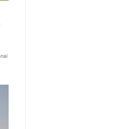
e
onal