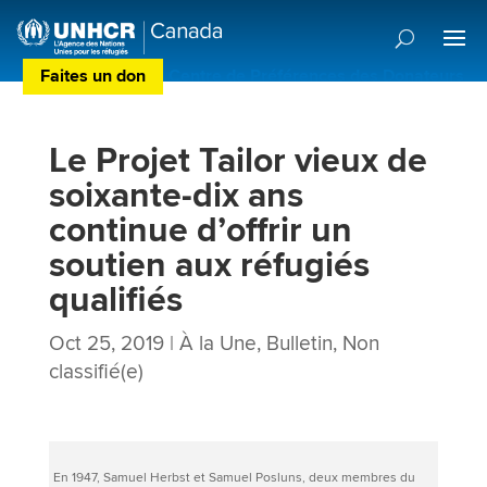
Faites un don
Centre de Préférences des Donateurs
Le Projet Tailor vieux de
soixante-dix ans
continue d’offrir un
soutien aux réfugiés
qualifiés
Oct 25, 2019
|
À la Une
,
Bulletin
,
Non
classifié(e)
En 1947, Samuel Herbst et Samuel Posluns, deux membres du