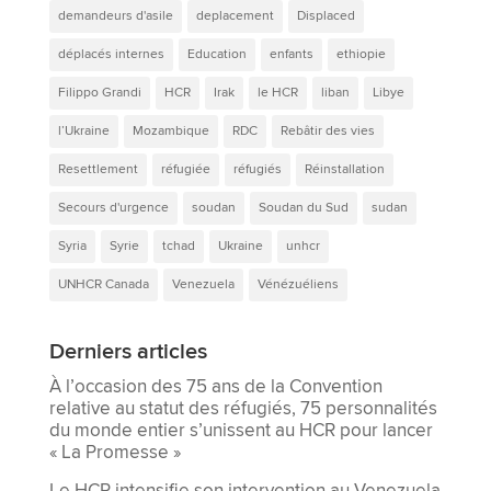
demandeurs d'asile
deplacement
Displaced
déplacés internes
Education
enfants
ethiopie
Filippo Grandi
HCR
Irak
le HCR
liban
Libye
l’Ukraine
Mozambique
RDC
Rebâtir des vies
Resettlement
réfugiée
réfugiés
Réinstallation
Secours d'urgence
soudan
Soudan du Sud
sudan
Syria
Syrie
tchad
Ukraine
unhcr
UNHCR Canada
Venezuela
Vénézuéliens
Derniers articles
À l’occasion des 75 ans de la Convention
relative au statut des réfugiés, 75 personnalités
du monde entier s’unissent au HCR pour lancer
« La Promesse »