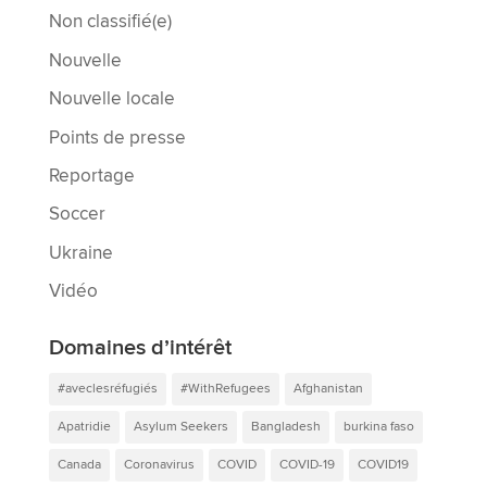
Non classifié(e)
Nouvelle
Nouvelle locale
Points de presse
Reportage
Soccer
Ukraine
Vidéo
Domaines d’intérêt
#aveclesréfugiés
#WithRefugees
Afghanistan
Apatridie
Asylum Seekers
Bangladesh
burkina faso
Canada
Coronavirus
COVID
COVID-19
COVID19