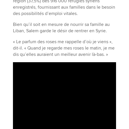
région (37,5%) des 916 000 réfugiés syriens
enregistrés, fournissant aux familles dans le besoin
des possibilités d’emploi vitales.
Bien qu’il soit en mesure de nourrir sa famille au
Liban, Salem garde le désir de rentrer en Syrie.
« Le parfum des roses me rappelle d’où je viens »,
dit-il. « Quand je regarde mes roses le matin, je me
dis qu’elles auraient un meilleur avenir là-bas. »