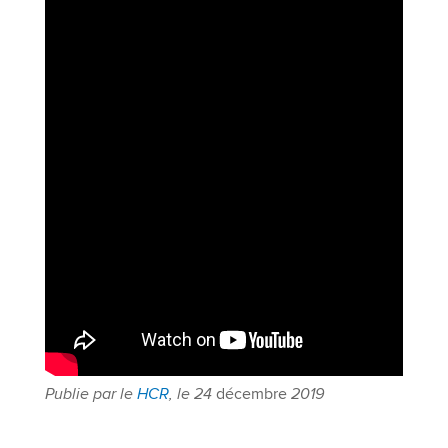
Publie par le
HCR
, le 24
décembre
2019