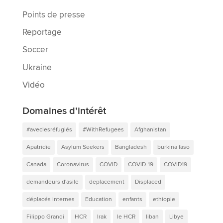
Points de presse
Reportage
Soccer
Ukraine
Vidéo
Domaines d’intérêt
#aveclesréfugiés
#WithRefugees
Afghanistan
Apatridie
Asylum Seekers
Bangladesh
burkina faso
Canada
Coronavirus
COVID
COVID-19
COVID19
demandeurs d'asile
deplacement
Displaced
déplacés internes
Education
enfants
ethiopie
Filippo Grandi
HCR
Irak
le HCR
liban
Libye