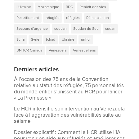
l’Ukraine
Mozambique
RDC
Rebâtir des vies
Resettlement
réfugiée
réfugiés
Réinstallation
Secours d'urgence
soudan
Soudan du Sud
sudan
Syria
Syrie
tchad
Ukraine
unhcr
UNHCR Canada
Venezuela
Vénézuéliens
Derniers articles
À l’occasion des 75 ans de la Convention
relative au statut des réfugiés, 75 personnalités
du monde entier s’unissent au HCR pour lancer
« La Promesse »
Le HCR intensifie son intervention au Venezuela
face à l’aggravation des vulnérabilités suite au
séisme
Dossier explicatif : Comment le HCR utilise l’IA
pour venir en aide aux réfugiés et améliorer ses