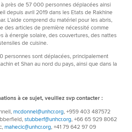
on à près de 57 000 personnes déplacées ainsi
l depuis avril 2019 dans les Etats de Rakhine
r. L’aide comprend du matériel pour les abris,
e des articles de première nécessité comme
s à énergie solaire, des couvertures, des nattes
tensiles de cuisine.
0 personnes sont déplacées, principalement
achin et Shan au nord du pays, ainsi que dans la
tions à ce sujet, veuillez svp contacter :
nell,
mcdonnel@unhcr.org
, +959 403 487572
bberfield,
stubberf@unhcr.org
, +66 65 929 8062
c,
mahecic@unhcr.org
, +41 79 642 97 09