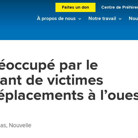
Faites un don
Centre de Préfére
À propos de nous
Notre travail
Nouv
éoccupé par le
ant de victimes
déplacements à l’oue
ias
,
Nouvelle