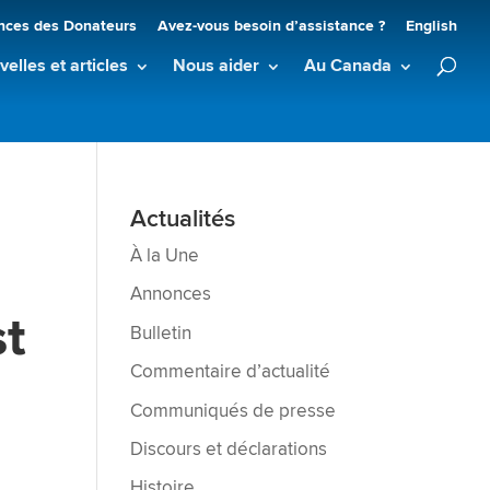
nces des Donateurs
Avez-vous besoin d’assistance ?
English
elles et articles
Nous aider
Au Canada
Actualités
À la Une
Annonces
st
Bulletin
Commentaire d’actualité
Communiqués de presse
Discours et déclarations
Histoire