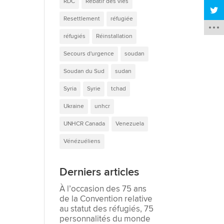
RDC
Rebâtir des vies
Resettlement
réfugiée
réfugiés
Réinstallation
Secours d'urgence
soudan
Soudan du Sud
sudan
Syria
Syrie
tchad
Ukraine
unhcr
UNHCR Canada
Venezuela
Vénézuéliens
Derniers articles
À l’occasion des 75 ans
de la Convention relative
au statut des réfugiés, 75
personnalités du monde