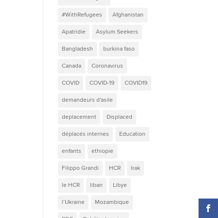
#WithRefugees
Afghanistan
Apatridie
Asylum Seekers
Bangladesh
burkina faso
Canada
Coronavirus
COVID
COVID-19
COVID19
demandeurs d'asile
deplacement
Displaced
déplacés internes
Education
enfants
ethiopie
Filippo Grandi
HCR
Irak
le HCR
liban
Libye
l’Ukraine
Mozambique