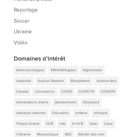
Reportage
Soccer
Ukraine
Vidéo
Domaines d’intérêt
#aveclesréfugiés
#WithRefugees
Afghanistan
Apatridie
Asylum Seekers
Bangladesh
burkina faso
Canada
Coronavirus
COVID
COVID-19
COVID19
demandeurs d'asile
deplacement
Displaced
déplacés internes
Education
enfants
ethiopie
Filippo Grandi
HCR
Irak
le HCR
liban
Libye
l’Ukraine
Mozambique
RDC
Rebâtir des vies