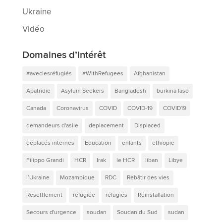
Ukraine
Vidéo
Domaines d’intérêt
#aveclesréfugiés
#WithRefugees
Afghanistan
Apatridie
Asylum Seekers
Bangladesh
burkina faso
Canada
Coronavirus
COVID
COVID-19
COVID19
demandeurs d'asile
deplacement
Displaced
déplacés internes
Education
enfants
ethiopie
Filippo Grandi
HCR
Irak
le HCR
liban
Libye
l’Ukraine
Mozambique
RDC
Rebâtir des vies
Resettlement
réfugiée
réfugiés
Réinstallation
Secours d'urgence
soudan
Soudan du Sud
sudan