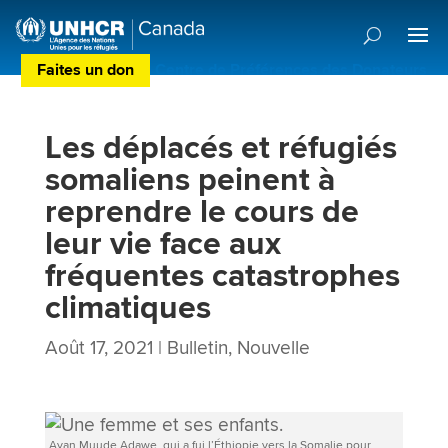
Faites un don
Centre de Préférences des Donateurs
Les déplacés et réfugiés
somaliens peinent à
reprendre le cours de
leur vie face aux
fréquentes catastrophes
climatiques
Août 17, 2021
|
Bulletin
,
Nouvelle
Ayan Muude Adawe, qui a fui l’Éthiopie vers la Somalie pour