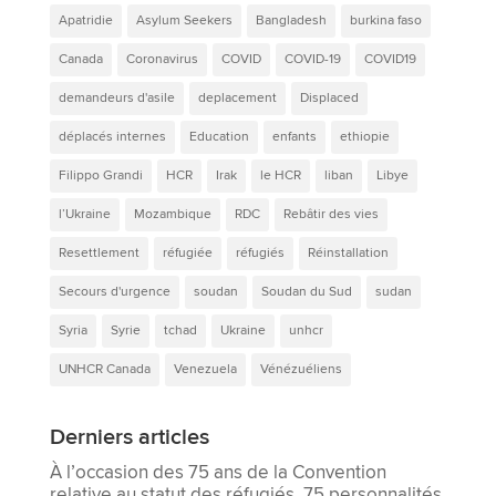
Apatridie
Asylum Seekers
Bangladesh
burkina faso
Canada
Coronavirus
COVID
COVID-19
COVID19
demandeurs d'asile
deplacement
Displaced
déplacés internes
Education
enfants
ethiopie
Filippo Grandi
HCR
Irak
le HCR
liban
Libye
l’Ukraine
Mozambique
RDC
Rebâtir des vies
Resettlement
réfugiée
réfugiés
Réinstallation
Secours d'urgence
soudan
Soudan du Sud
sudan
Syria
Syrie
tchad
Ukraine
unhcr
UNHCR Canada
Venezuela
Vénézuéliens
Derniers articles
À l’occasion des 75 ans de la Convention
relative au statut des réfugiés, 75 personnalités